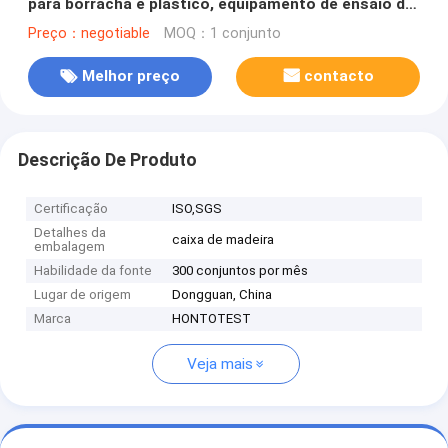
para borracha e plástico, equipamento de ensaio de
impacto conforme com a norma
Preço：negotiable
MOQ：1 conjunto
Melhor preço
contacto
Descrição De Produto
Certificação
ISO,SGS
Detalhes da
caixa de madeira
embalagem
Habilidade da fonte
300 conjuntos por mês
Lugar de origem
Dongguan, China
Marca
HONTOTEST
Veja mais