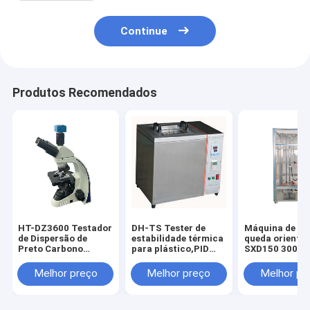
Continue
Produtos Recomendados
HT-DZ3600 Testador
DH-TS Tester de
Máquina de tes
de Dispersão de
estabilidade térmica
queda orienta
Preto Carbono
para plástico,PID
SXD150 300-1
Analisador de
Control RT-
mm Teste de q
Borracha de Preto
250°C,GB/T2951
livre omnidire
Melhor preço
Melhor preço
Melhor pr
Carbono
GB/T8815 Conforme
para produtos
eletrônicos de
telefone móvel