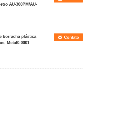
ímetro AU-300PM/AU-
 borracha plástica
Contato
os, Metal0.0001