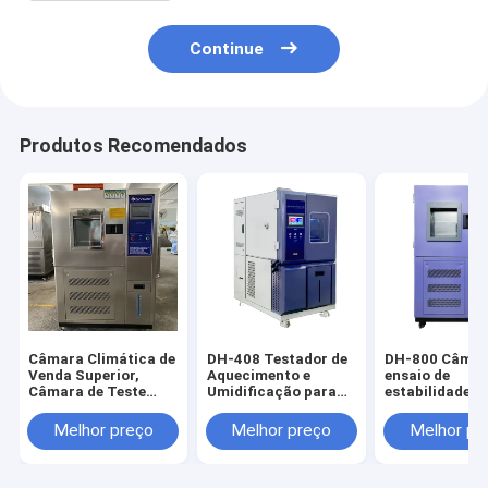
Continue
Produtos Recomendados
Câmara Climática de
DH-408 Testador de
DH-800 Câmar
Venda Superior,
Aquecimento e
ensaio de
Câmara de Teste
Umidificação para
estabilidade e
Ambiental, Câmara
Câmara de Teste de
durabilidade a
de Teste de
Aparência Bonita e
temperaturas 
Melhor preço
Melhor preço
Melhor pr
Temperatura e
Generosa com
estrutural raz
Humidade
Princípios Técnicos
Equipamento 
Confiáveis
medição