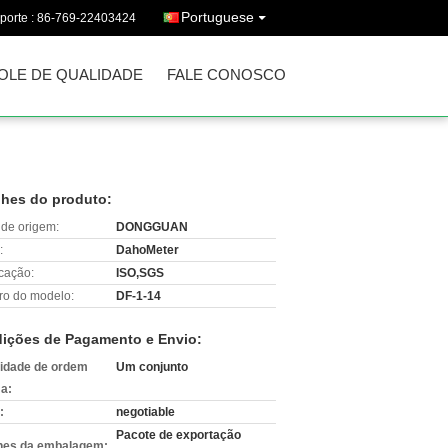
Portuguese
porte :
86-769-22403424
OLE DE QUALIDADE
FALE CONOSCO
lhes do produto:
 de origem:
DONGGUAN
:
DahoMeter
icação:
ISO,SGS
o do modelo:
DF-1-14
ições de Pagamento e Envio:
idade de ordem
Um conjunto
a:
:
negotiable
Pacote de exportação
hes da embalagem: