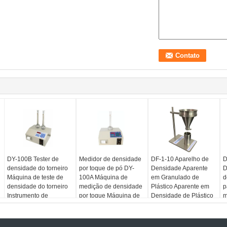
DY-100B Tester de
Medidor de densidade
DF-1-10 Aparelho de
D
densidade do torneiro
por toque de pó DY-
Densidade Aparente
D
Máquina de teste de
100A Máquina de
em Granulado de
d
densidade do torneiro
medição de densidade
Plástico Aparente em
p
Instrumento de
por toque Máquina de
Densidade de Plástico
m
medição da densidade
teste de densidade por
Método ISO R60
I
do pó
toque
Aparelho de Teste de
m
Grânulos Finos
d