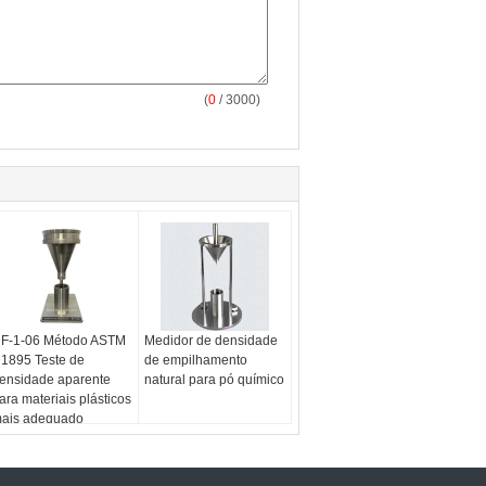
(
0
/ 3000)
F-1-06 Método ASTM
Medidor de densidade
1895 Teste de
de empilhamento
ensidade aparente
natural para pó químico
ara materiais plásticos
ais adequado
nstrumento de
edição de densidade
e pó