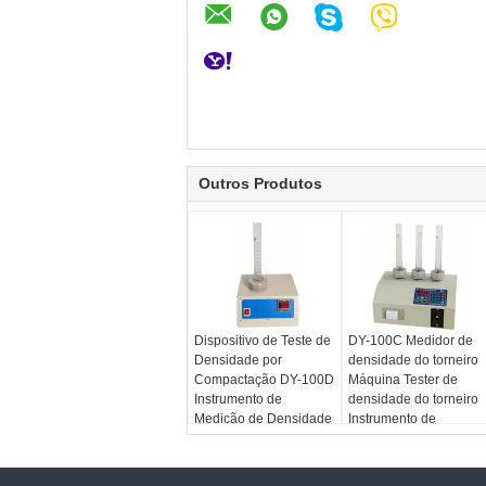
Outros Produtos
Dispositivo de Teste de
DY-100C Medidor de
Densidade por
densidade do torneiro
Compactação DY-100D
Máquina Tester de
Instrumento de
densidade do torneiro
Medição de Densidade
Instrumento de
de Pó Operação Fácil
medição da densidade
Aparelho de Teste de
do torneiro
Densidade por