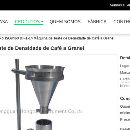
Vendas e Su
ASA
PRODUTOS
QUEM SOMOS
FÁBRICA
CONTR
ó
ISO8460 DF-1-14 Máquina de Teste de Densidade de Café a Granel
te de Densidade de Café a Granel
Deta
Lugar
Marca
Certif
Númer
Cond
Quant
mínim
Preço
Detal