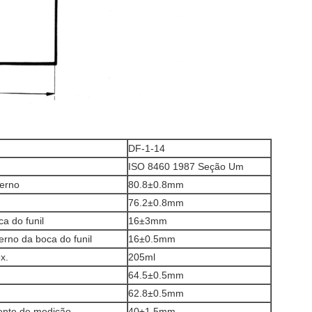
DF-1-14
ISO 8460 1987 Seção Um
terno
80.8±0.8mm
76.2±0.8mm
ca do funil
16±3mm
erno da boca do funil
16±0.5mm
x.
205ml
64.5±0.5mm
62.8±0.5mm
piente de medição
40±1.5mm