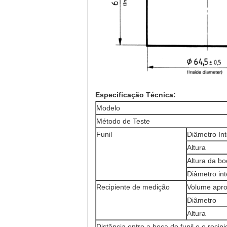
Especificação Técnica:
Modelo
Método de Teste
Funil
Diâmetro In
Altura
Altura da bo
Diâmetro int
Recipiente de medição
Volume apro
Diâmetro
Altura
Distância entre a boca do funil e o reci