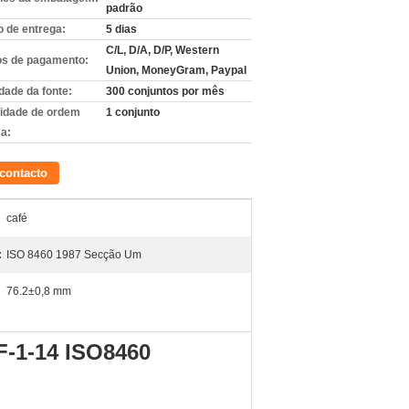
padrão
 de entrega:
5 dias
C/L, D/A, D/P, Western
s de pagamento:
Union, MoneyGram, Paypal
dade da fonte:
300 conjuntos por mês
idade de ordem
1 conjunto
a:
contacto
café
:
ISO 8460 1987 Secção Um
76.2±0,8 mm
F-1-14 ISO8460