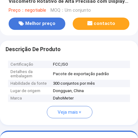
Viscometro Rotativo de Alta Precisão com Display
LCD
Preço：negotiable
MOQ：Um conjunto
Melhor preço
contacto
Descrição De Produto
Certificação
FCC,ISO
Detalhes da
Pacote de exportação padrão
embalagem
Habilidade da fonte
300 conjuntos por mês
Lugar de origem
Dongguan, China
Marca
DahoMeter
Veja mais