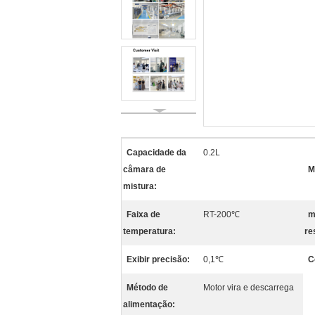
Capacidade da
0.2L
câmara de
M
mistura:
Faixa de
RT-200℃
m
temperatura:
re
Exibir precisão:
0,1℃
C
Método de
Motor vira e descarrega
alimentação: