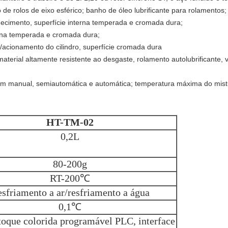
e rolos de eixo esférico; banho de óleo lubrificante para rolamentos
uecimento, superfície interna temperada e cromada dura;
terna temperada e cromada dura;
/acionamento do cilindro, superfície cromada dura
 material altamente resistente ao desgaste, rolamento autolubrificante
 em manual, semiautomática e automática; temperatura máxima do mist
HT-TM-
02
0,2L
80-200g
RT-200℃
sfriamento a ar/resfriamento a água
0,1℃
toque colorida programável PLC, interface