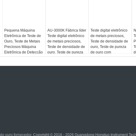
Pequena Máquina
AU-3000K Fábrica líder
Teste digital eletrônico
N
Eletrônica de Teste de
Teste digital eletrônico
de metais preciosos,
T
Ouro, Teste de Metais
de metais preciosos,
Teste de densidade de
P
Preciosos Máquina
Teste de densidade de
ouro, Teste de pureza
T
Eletrônica de Detecção
ouro, Teste de pureza
de ouro com
d
de Caratos de Ouro AU-
de ouro
impressora AU-2000K
P
120K
I