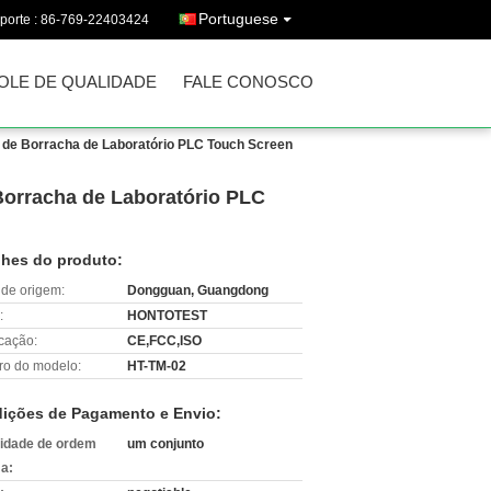
Portuguese
porte :
86-769-22403424
OLE DE QUALIDADE
FALE CONOSCO
a de Borracha de Laboratório PLC Touch Screen
Borracha de Laboratório PLC
lhes do produto:
 de origem:
Dongguan, Guangdong
:
HONTOTEST
icação:
CE,FCC,ISO
o do modelo:
HT-TM-02
ições de Pagamento e Envio:
idade de ordem
um conjunto
a: