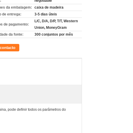
:
negotiable
hes da embalagem:
caixa de madeira
 de entrega:
3-5 dias úteis
L/C, D/A, D/P, T/T, Western
s de pagamento:
Union, MoneyGram
dade da fonte:
300 conjuntos por mês
contacto
na, pode definir todos os parâmetros do