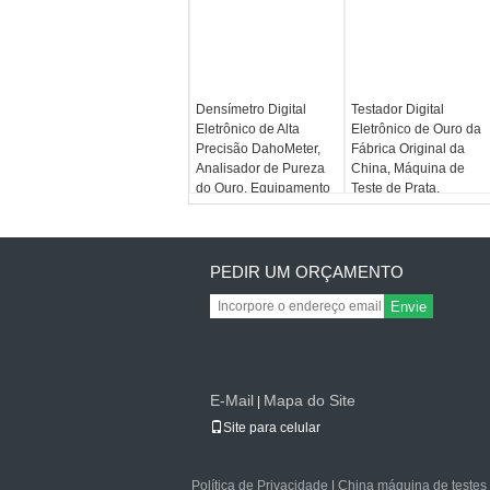
Densímetro Digital
Testador Digital
Eletrônico de Alta
Eletrônico de Ouro da
Precisão DahoMeter,
Fábrica Original da
Analisador de Pureza
China, Máquina de
do Ouro, Equipamento
Teste de Prata,
de Teste de Ouro DE-
Máquina de Teste de
120K
Ouro e Prata AU-200K
PEDIR UM ORÇAMENTO
Envie
E-Mail
Mapa do Site
|
Site para celular