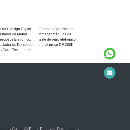
OVO Design Digital
Fabricante profissional
estador de Metais
fornecer máquina de
reciosos Eletrônico,
teste de ouro eletrônico
estador de Densidade
digital preço DE-200K
o Ouro, Testador de
ureza do Ouro com
mpressora AU-1200K