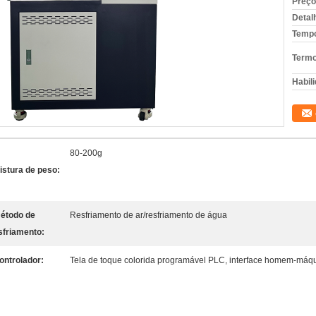
Preço
Detal
Tempo
Termo
Habili
80-200g
istura de peso:
étodo de
Resfriamento de ar/resfriamento de água
sfriamento:
ontrolador:
Tela de toque colorida programável PLC, interface homem-máqui