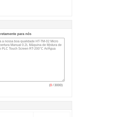
iretamente para nós
(
0
/ 3000)