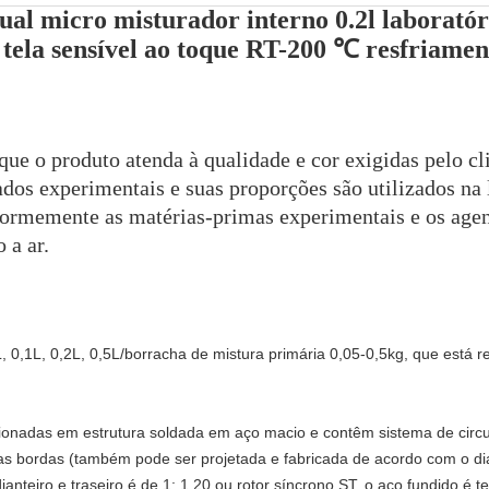
l micro misturador interno 0.2l laboratór
 tela sensível ao toque RT-200 ℃ resfriamen
que o produto atenda à qualidade e cor exigidas pelo cli
tados experimentais e suas proporções são utilizados n
formemente as matérias-primas experimentais e os age
 a ar.
 0,1L, 0,2L, 0,5L/borracha de mistura primária 0,05-0,5kg, que está 
ionadas em estrutura soldada em aço macio e contêm sistema de circul
uas bordas (também pode ser projetada e fabricada de acordo com o di
dianteiro e traseiro é de 1: 1,20 ou rotor síncrono ST, o aço fundido é 