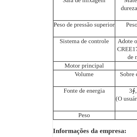
Sala de mixagem
Mate
dureza
Peso de pressão superior
Peso
Sistema de controle
Adote o
CREE17.
de 
Motor principal
Volume
Sobre 
Fonte de energia
3∮,
(O usuár
Peso
Informações da empresa: