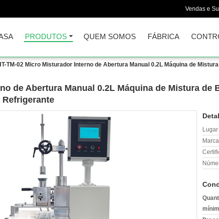
Vendas e Su
ASA
PRODUTOS
QUEM SOMOS
FÁBRICA
CONTR
HT-TM-02 Micro Misturador Interno de Abertura Manual 0.2L Máquina de Mistur
rno de Abertura Manual 0.2L Máquina de Mistura de 
 Refrigerante
Deta
Lugar
Marca
Certif
Númer
Cond
Quant
mínim