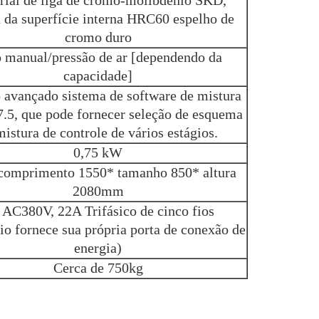
rial de liga de cromo-molibdênio SKD,
 da superfície interna HRC60 espelho de
cromo duro
 manual/pressão de ar [dependendo da
capacidade]
 avançado sistema de software de mistura
5, que pode fornecer seleção de esquema
mistura de controle de vários estágios.
0,75 kW
comprimento 1550* tamanho 850* altura
2080mm
 AC380V, 22A Trifásico de cinco fios
io fornece sua própria porta de conexão de
energia)
Cerca de 750kg