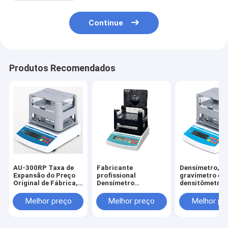
Continue
Produtos Recomendados
AU-300RP Taxa de
Fabricante
Densímetro,
Expansão do Preço
profissional
gravímetro e
Original de Fábrica,
Densímetro
densitômetro
DIN, ARI, Akron,
electrónico,
eletrônicos or
Testador de
gravímetro,
de fábrica Pre
Melhor preço
Melhor preço
Melhor pr
Abrasão,
densímetro de sólido
sólidos AU-30
Instrumento de
rápido AU-900S/AU-
600S
Medição de
1200S