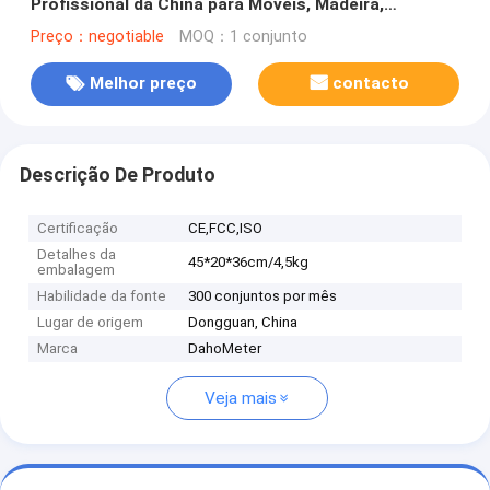
Profissional da China para Móveis, Madeira,
Equipamento de Medição de Densidade
Preço：negotiable
MOQ：1 conjunto
Melhor preço
contacto
Descrição De Produto
Certificação
CE,FCC,ISO
Detalhes da
45*20*36cm/4,5kg
embalagem
Habilidade da fonte
300 conjuntos por mês
Lugar de origem
Dongguan, China
Marca
DahoMeter
Veja mais