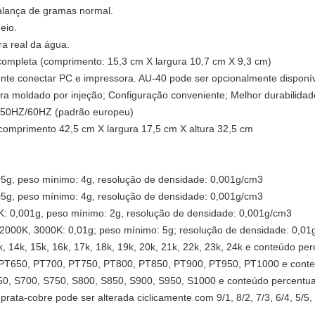
lança de gramas normal.
eio.
a real da água.
completa (comprimento: 15,3 cm X largura 10,7 cm X 9,3 cm)
ente conectar PC e impressora. AU-40 pode ser opcionalmente disponíve
ira moldado por injeção; Configuração conveniente; Melhor durabilidad
; 50HZ/60HZ (padrão europeu)
omprimento 42,5 cm X largura 17,5 cm X altura 32,5 cm
g, peso mínimo: 4g, resolução de densidade: 0,001g/cm3
g, peso mínimo: 4g, resolução de densidade: 0,001g/cm3
 0,001g, peso mínimo: 2g, resolução de densidade: 0,001g/cm3
000K, 3000K: 0,01g; peso mínimo: 5g; resolução de densidade: 0,01
3k, 14k, 15k, 16k, 17k, 18k, 19k, 20k, 21k, 22k, 23k, 24k e conteúdo per
, PT650, PT700, PT750, PT800, PT850, PT900, PT950, PT1000 e conte
50, S700, S750, S800, S850, S900, S950, S1000 e conteúdo percentua
rata-cobre pode ser alterada ciclicamente com 9/1, 8/2, 7/3, 6/4, 5/5, 