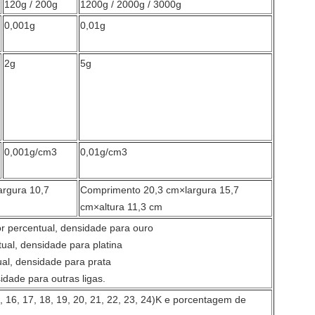
120g / 200g
1200g / 2000g / 3000g
0,001g
0,01g
2g
5g
0,001g/cm3
0,01g/cm3
rgura 10,7
Comprimento 20,3 cm×largura 15,7
cm×altura 11,3 cm
eor percentual, densidade para ouro
tual, densidade para platina
tual, densidade para prata
sidade para outras ligas.
15, 16, 17, 18, 19, 20, 21, 22, 23, 24)K e porcentagem de