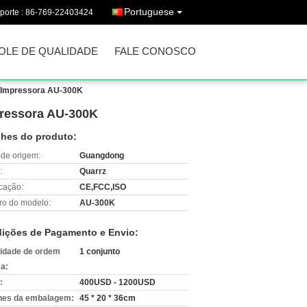
Portuguese
porte :
86-769-22403424
OLE DE QUALIDADE
FALE CONOSCO
om Impressora AU-300K
pressora AU-300K
lhes do produto:
 de origem:
Guangdong
:
Quarrz
icação:
CE,FCC,ISO
o do modelo:
AU-300K
ições de Pagamento e Envio:
idade de ordem
1 conjunto
a:
:
400USD - 1200USD
hes da embalagem:
45 * 20 * 36cm