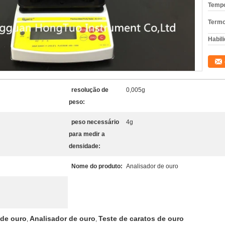
Tempo
Termo
Habili
resolução de
0,005g
peso:
peso necessário
4g
para medir a
densidade:
Nome do produto:
Analisador de ouro
 de ouro
Analisador de ouro
Teste de caratos de ouro
,
,