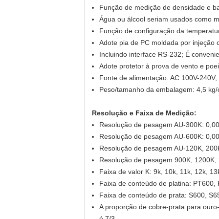
Função de medição de densidade e ba
Água ou álcool seriam usados como m
Função de configuração da temperatur
Adote pia de PC moldada por injeção 
Incluindo interface RS-232; É conveni
Adote protetor à prova de vento e poe
Fonte de alimentação: AC 100V-240V
Peso/tamanho da embalagem: 4,5 kg/c
Resolução e Faixa de Medição:
Resolução de pesagem AU-300K: 0,005
Resolução de pesagem AU-600K: 0,005
Resolução de pesagem AU-120K, 200K:
Resolução de pesagem 900K, 1200K, 2
Faixa de valor K: 9k, 10k, 11k, 12k, 1
Faixa de conteúdo de platina: PT600
Faixa de conteúdo de prata: S600, S6
A proporção de cobre-prata para ouro-p
é 7/3.