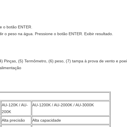
one o botão ENTER.
r o peso na água. Pressione o botão ENTER. Exibir resultado.
 (4) Pinças, (5) Termômetro, (6) peso, (7) tampa à prova de vento e po
 alimentação
AU-120K / AU-
AU-1200K / AU-2000K / AU-3000K
200K
Alta precisão
Alta capacidade