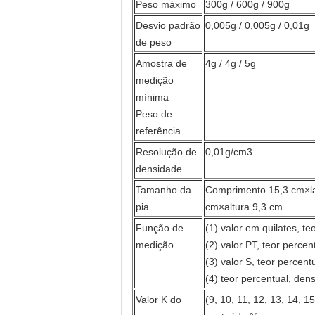
Peso máximo
300g / 600g / 900g
Desvio padrão
0,005g / 0,005g / 0,01g
de peso
Amostra de
4g / 4g / 5g
medição
mínima
Peso de
referência
Resolução de
0,01g/cm3
densidade
Tamanho da
Comprimento 15,3 cm×la
pia
cm×altura 9,3 cm
Função de
(1) valor em quilates, t
medição
(2) valor PT, teor percen
(3) valor S, teor percen
(4) teor percentual, den
Valor K do
(9, 10, 11, 12, 13, 14, 