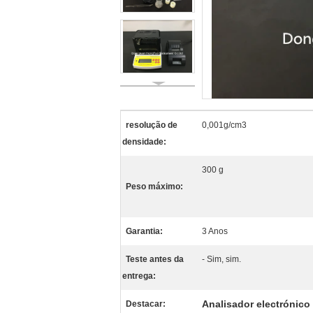
resolução de
0,001g/cm3
densidade:
300 g
Peso máximo:
Garantia:
3 Anos
Teste antes da
- Sim, sim.
entrega:
Analisador electrónico
Destacar: