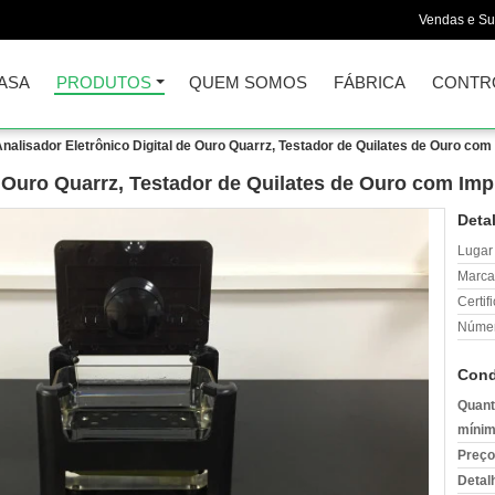
Vendas e Su
ASA
PRODUTOS
QUEM SOMOS
FÁBRICA
CONTR
nalisador Eletrônico Digital de Ouro Quarrz, Testador de Quilates de Ouro c
de Ouro Quarrz, Testador de Quilates de Ouro com Im
Deta
Lugar
Marca
Certif
Númer
Cond
Quant
mínim
Preço
Detal