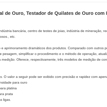
tal de Ouro, Testador de Quilates de Ouro com
 indústria bancária, centro de testes de joias, indústria de mineração, r
osos., etc.
ção e aprimoramento dramáticos dos produtos. Comparado com outros pr
 pesagem, simplificar o procedimento e o método de operação, atualiz
da medição. Oferece, respectivamente, três modelos de medição de cont
. O valor a seguir pode ser exibido com precisão e rapidez com apen
ensidade para ouro
para platina
ara prata
s ligas.