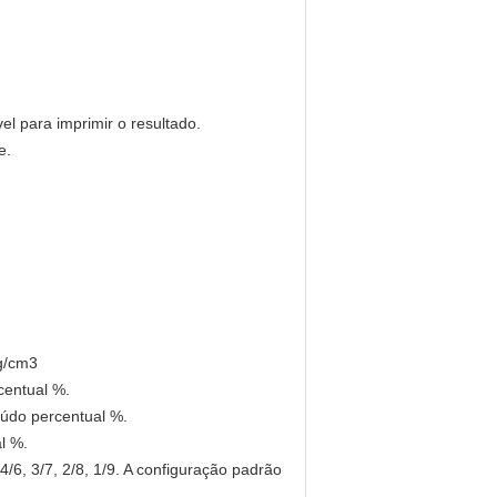
l para imprimir o resultado.
e.
g/cm3
centual %.
údo percentual %.
l %.
4/6, 3/7, 2/8, 1/9. A configuração padrão