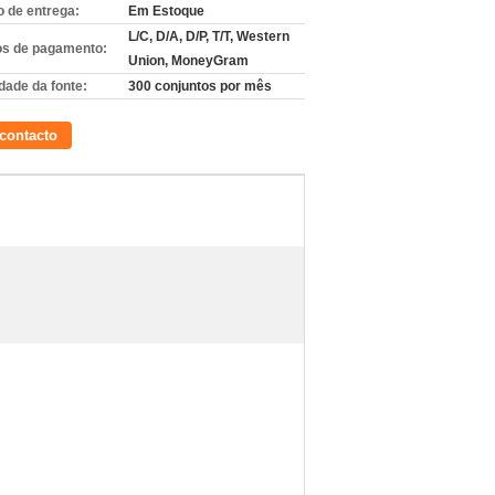
 de entrega:
Em Estoque
L/C, D/A, D/P, T/T, Western
s de pagamento:
Union, MoneyGram
dade da fonte:
300 conjuntos por mês
contacto