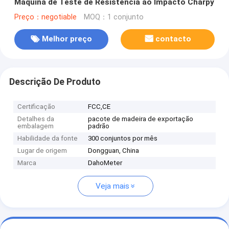
Máquina de Teste de Resistência ao Impacto Charpy
Preço：negotiable
MOQ：1 conjunto
Melhor preço
contacto
Descrição De Produto
Certificação
FCC,CE
Detalhes da
pacote de madeira de exportação
embalagem
padrão
Habilidade da fonte
300 conjuntos por mês
Lugar de origem
Dongguan, China
Marca
DahoMeter
Veja mais