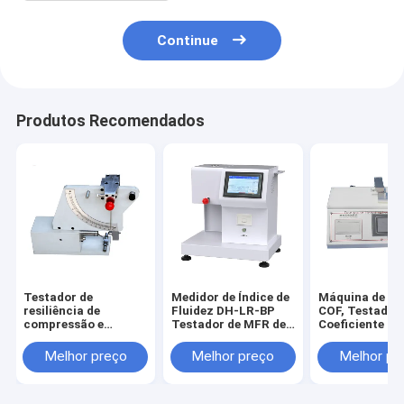
Continue
Produtos Recomendados
Testador de
Medidor de Índice de
Máquina de Te
resiliência de
Fluidez DH-LR-BP
COF, Testador
compressão e
Testador de MFR de
Coeficiente de
ressalto de
Alta Precisão
para Filme Plá
borracha, Máquina
Controle de
Melhor preço
Melhor preço
Melhor pr
de teste de impacto
Temperatura PID
de elasticidade e
Padrão ASTM ISO
resiliência de
GB para a Indústria