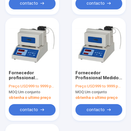
ensaio de densidade
contacto
contacto
Fornecedor
Fornecedor
profissional
Profissional Medidor
Dispositivo
Automático de
Preço:
USD999 to 9999 per unit
Preço:
USD999 to 9999 per unit
automático de
Densidade de
MOQ:
Um conjunto
MOQ:
Um conjunto
ensaio de densidade
Líquidos, Testador
de líquidos, máquina
de Densidade,
obtenha o ultimo preço
obtenha o ultimo preço
de ensaio de
Equipamento de
densidade,
Teste de Densidade
contacto
contacto
instrumento de
ensaio de densidade