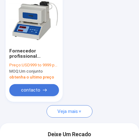
Fornecedor
profissional
Densitômetro
Preço:
USD999 to 9999 per unit
automático de
MOQ:
Um conjunto
líquidos, Densímetro,
Hidrômetro Alta
obtenha o ultimo preço
precisão
contacto
Veja mais
Deixe Um Recado