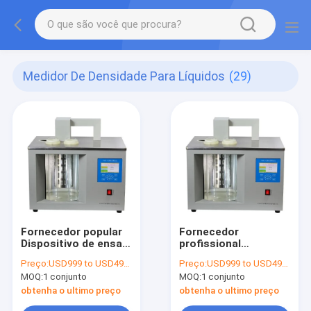
Medidor De Densidade Para Líquidos
(29)
Fornecedor popular
Fornecedor
Dispositivo de ensaio
profissional
de densidade de óleo
Densitômetro de
Preço:
USD999 to USD4999
Preço:
USD999 to USD4999
de petróleo, máquina
óleo de petróleo,
MOQ:
1 conjunto
MOQ:
1 conjunto
de ensaio de
Densímetro,
densidade,
Hidrômetro Alta
obtenha o ultimo preço
obtenha o ultimo preço
instrumento de
precisão