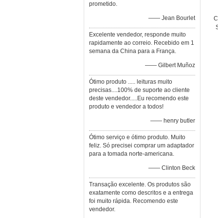
prometido.
—— Jean Bourlet
C
Excelente vendedor, responde muito
A
rapidamente ao correio. Recebido em 1
d
semana da China para a França.
—— Gilbert Muñoz
Ótimo produto ..... leituras muito
precisas....100% de suporte ao cliente
deste vendedor.....Eu recomendo este
produto e vendedor a todos!
—— henry butler
Ótimo serviço e ótimo produto. Muito
feliz. Só precisei comprar um adaptador
para a tomada norte-americana.
—— Clinton Beck
Transação excelente. Os produtos são
exatamente como descritos e a entrega
foi muito rápida. Recomendo este
vendedor.