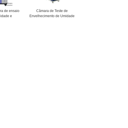
a de ensaio
Câmara de Teste de
lidade e
Envelhecimento de Umidade
de a altas
e Temperatura da Máquina
as Design
Simulativa Ambiental da
 razoável
Série DH-80
 de medição