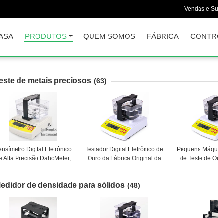
Vendas e Su
ASA
PRODUTOS
QUEM SOMOS
FÁBRICA
CONTR
este de metais preciosos
(63)
nsímetro Digital Eletrônico
Testador Digital Eletrônico de
Pequena Máqui
e Alta Precisão DahoMeter,
Ouro da Fábrica Original da
de Teste de O
Analisador de Pureza do
China, Máquina de Teste de
Metais Preci
uro, Equipamento de Teste
Prata, Máquina de Teste de
Eletrônica de
edidor de densidade para sólidos
de Ouro DE-120K
Ouro e Prata AU-200K
Caratos de O
(48)