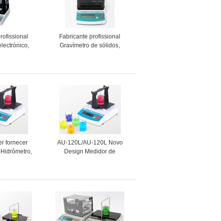
rofissional
Fabricante profissional
lectrónico,
Gravímetro de sólidos,
ensímetro de
Densímetro eletrônico,
 AU-900S/AU-
Densímetro preço
0S
er fornecer
AU-120L/AU-120L Novo
 Hidrômetro,
Design Medidor de
Industrial,
Densidade de Líquidos
e Densidade
Portátil, Densímetro
Eletrônico, Dispositivo de
Medição de Densidade
Fornecedor TOP