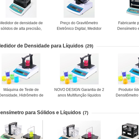
Medidor de densidade de
Preço do Gravitômetro
Fabricante p
sólidos de alta precisão,
Eletrônico Digital, Medidor
Densímetro e
imples de operar, com ecrã
Sólido Econômico, Testador
gravímetro, d
digital e touchscreen para
de Gravidade Específica para
sólido rápido
edidor de Densidade para Líquidos
plástico, borracha
Sólidos AU-200S/AU-120S
120
(29)
Máquina de Teste de
NOVO DESIGN Garantia de 2
Produtor líd
Densidade, Hidrômetro de
anos Multifunção líquidos
Densitômetro
Densidade, Hidrômetro
Densímetro, Densímetro
Hidrômetro 
Eletrônico para Líquidos
eletrônico, Dispositivo de
Analisador d
ensímetro para Sólidos e Líquidos
medição de densidade
(7)