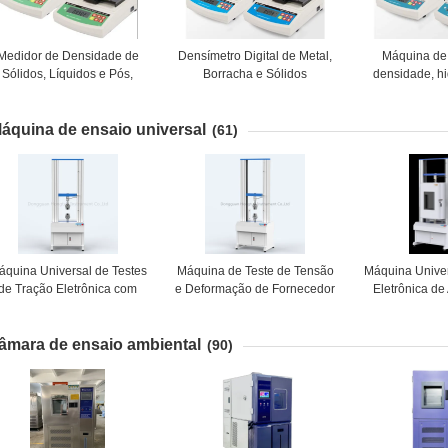
Medidor de Densidade de
Densímetro Digital de Metal,
Máquina de
Sólidos, Líquidos e Pós,
Borracha e Sólidos
densidade, h
eço, Equipamento de Teste
Multifuncional para Líquidos
densidade, 
de Densidade DE-120T
e Sólidos DA-300T
eletrônico p
áquina de ensaio universal
DahoMeter
líquido
(61)
áquina Universal de Testes
Máquina de Teste de Tensão
Máquina Univer
de Tração Eletrônica com
e Deformação de Fornecedor
Eletrônica de
Controle por Computador
Popular, Máquina de Teste
Temperatura C
Fabricada na China
de Tração Horizontal para
Microcomputad
âmara de ensaio ambiental
Têxteis
de Temp
(90)
Computad