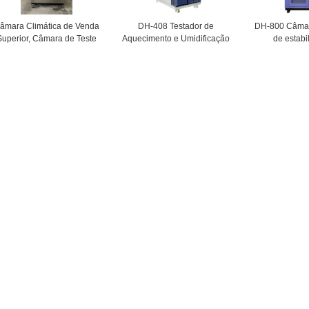
âmara Climática de Venda
DH-408 Testador de
DH-800 Câmar
Superior, Câmara de Teste
Aquecimento e Umidificação
de estabi
mbiental, Câmara de Teste
para Câmara de Teste de
durabilida
e Temperatura e Humidade
Aparência Bonita e Generosa
temperatur
com Princípios Técnicos
estrutural
Confiáveis
Equipamento