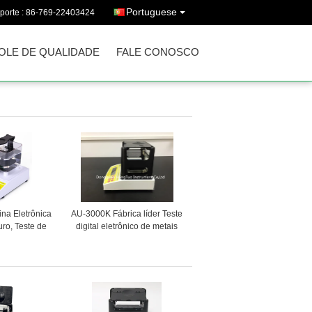
Portuguese
porte :
86-769-22403424
OLE DE QUALIDADE
FALE CONOSCO
na Eletrônica
AU-3000K Fábrica líder Teste
uro, Teste de
digital eletrônico de metais
osos Máquina
preciosos, Teste de
 Detecção de
densidade de ouro, Teste de
uro AU-120K
pureza de ouro