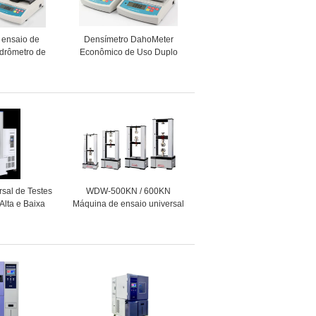
 ensaio de
Densímetro DahoMeter
idrômetro de
Econômico de Uso Duplo
hidrômetro
para Sólidos e Líquidos,
ara sólidos
Experimento de Densidade
s em pó
de Sólidos e Líquidos para
Laboratório DH-300X
sal de Testes
WDW-500KN / 600KN
 Alta e Baixa
Máquina de ensaio universal
ontrolada por
electrónica controlada por
or, Testador
computador,
eratura
orizado