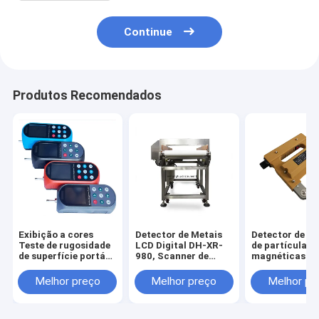
Continue
Produtos Recomendados
Exibição a cores
Detector de Metais
Detector de fa
Teste de rugosidade
LCD Digital DH-XR-
de partículas
de superfície portátil
980, Scanner de
magnéticas
KR-230, Instrumento
Metais com Display
portáteis MT
de teste de
LCD Personalizado,
Detectores de 
Melhor preço
Melhor preço
Melhor pr
rugosidade de
Detector de Corpos
NDT Máquina 
superfície
Estranhos Metálicos
ensaio KD-22