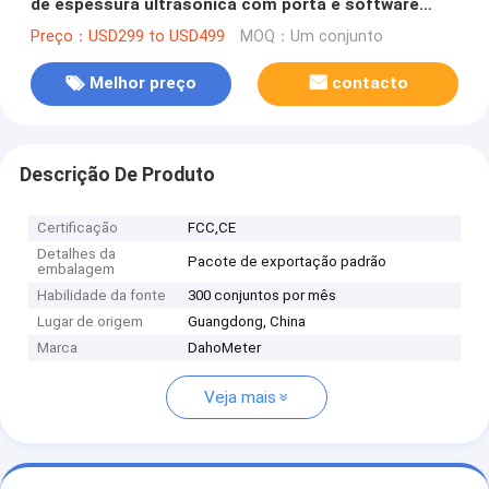
de espessura ultrasônica com porta e software
RS232
Preço：USD299 to USD499
MOQ：Um conjunto
Melhor preço
contacto
Descrição De Produto
Certificação
FCC,CE
Detalhes da
Pacote de exportação padrão
embalagem
Habilidade da fonte
300 conjuntos por mês
Lugar de origem
Guangdong, China
Marca
DahoMeter
Veja mais