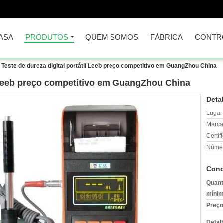
ASA
PRODUTOS
QUEM SOMOS
FÁBRICA
CONTR
Teste de dureza digital portátil Leeb preço competitivo em GuangZhou China
l Leeb preço competitivo em GuangZhou China
Deta
Lugar
Marca
Certif
Númer
Cond
Quant
mínim
Preço
Detal