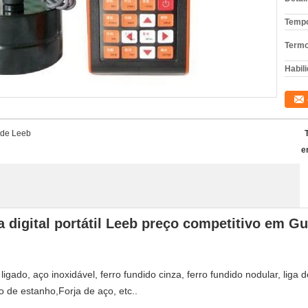
Tempo
Termo
Habili
a de Leeb
e
a digital portátil Leeb preço competitivo em 
gado, aço inoxidável, ferro fundido cinza, ferro fundido nodular, liga d
ro de estanho,Forja de aço, etc..