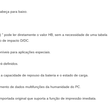
abeça para baixo.
o) " pode ler diretamente o valor HB, sem a necessidade de uma tabela d
io de impacto D/DC.
oníveis para aplicações especiais.
ré-definidos.
m a capacidade de repouso da bateria e o estado de carga.
amento de dados multifunções da humanidade do PC.
importada original que suporta a função de impressão imediata.