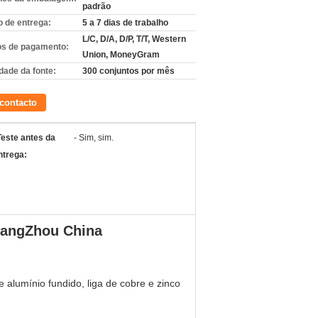
padrão
 de entrega:
5 a 7 dias de trabalho
L/C, D/A, D/P, T/T, Western
s de pagamento:
Union, MoneyGram
dade da fonte:
300 conjuntos por mês
contacto
Teste antes da
- Sim, sim.
ntrega:
GuangZhou China
e alumínio fundido, liga de cobre e zinco