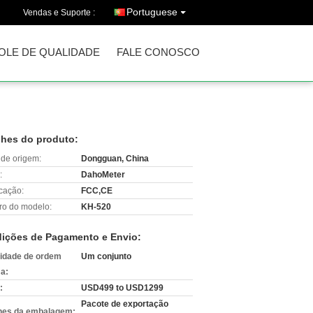
Portuguese
Vendas e Suporte :
OLE DE QUALIDADE
FALE CONOSCO
lhes do produto:
 de origem:
Dongguan, China
:
DahoMeter
icação:
FCC,CE
o do modelo:
KH-520
ições de Pagamento e Envio:
idade de ordem
Um conjunto
a:
:
USD499 to USD1299
Pacote de exportação
hes da embalagem: